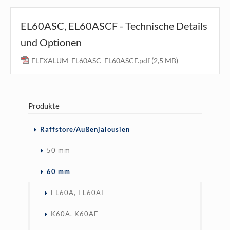
EL60ASC, EL60ASCF - Technische Details
und Optionen
FLEXALUM_EL60ASC_EL60ASCF.pdf
(2,5 MB)
Produkte
Navigation
Raffstore/Außenjalousien
überspringen
50 mm
60 mm
EL60A, EL60AF
K60A, K60AF