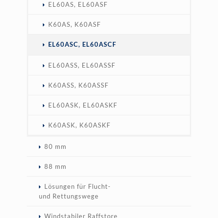
EL60AS, EL60ASF
K60AS, K60ASF
EL60ASC, EL60ASCF
EL60ASS, EL60ASSF
K60ASS, K60ASSF
EL60ASK, EL60ASKF
K60ASK, K60ASKF
80 mm
88 mm
Lösungen für Flucht-
und Rettungswege
Windstabiler Raffstore