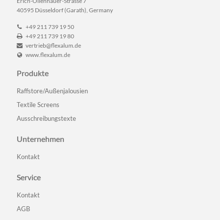
Erich-Ollenhauer-Strasse 7
40595 Düsseldorf (Garath), Germany
+49 211 739 19 50
+49 211 739 19 80
vertrieb@flexalum.de
www.flexalum.de
Produkte
Navigation
Raffstore/Außenjalousien
überspringen
Textile Screens
Ausschreibungstexte
Unternehmen
Navigation
Kontakt
überspringen
Service
Navigation
Kontakt
überspringen
AGB