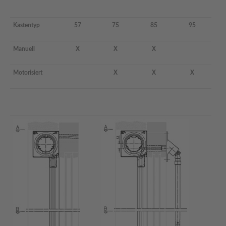
Kastentyp
57
75
85
95
Manuell
X
X
X
Motorisiert
X
X
X