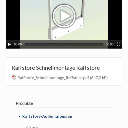
00:00
00:00
Raffstore Schnellmontage Raffstore
Raffstore_Schnellmontage_Raffstore.pdf
(847,2 kB)
Produkte
Navigation
Raffstore/Außenjalousien
überspringen
50 mm