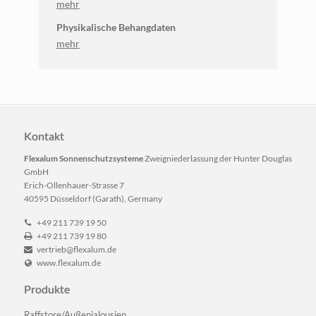
mehr
Physikalische Behangdaten
mehr
Kontakt
Flexalum Sonnenschutzsysteme
Zweigniederlassung der Hunter Douglas
GmbH
Erich-Ollenhauer-Strasse 7
40595 Düsseldorf (Garath), Germany
+49 211 739 19 50
+49 211 739 19 80
vertrieb@flexalum.de
www.flexalum.de
Produkte
Navigation
Raffstore/Außenjalousien