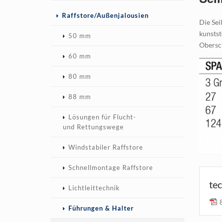
Navigation
Raffstore/Außenjalousien
Die Sei
überspringen
kunstst
50 mm
Obersc
60 mm
80 mm
88 mm
Lösungen für Flucht-
und Rettungswege
Windstabiler Raffstore
Schnellmontage Raffstore
te
Lichtleittechnik
Führungen & Halter