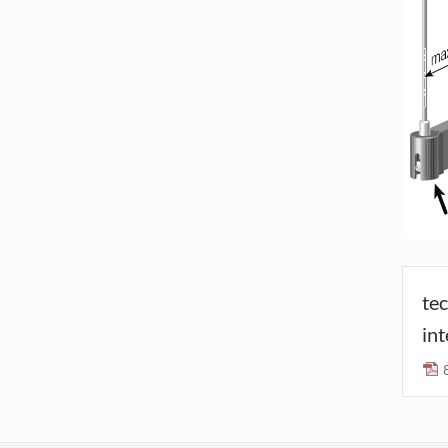
te
in