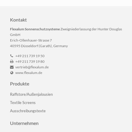
Kontakt
Flexalum Sonnenschutzsysteme
Zweigniederlassung der Hunter Douglas
GmbH
Erich-Ollenhauer-Strasse 7
40595 Düsseldorf (Garath), Germany
+49 211 739 19 50
+49 211 739 19 80
vertrieb@flexalum.de
www.flexalum.de
Produkte
Navigation
Raffstore/Außenjalousien
überspringen
Textile Screens
Ausschreibungstexte
Unternehmen