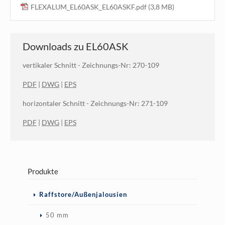
FLEXALUM_EL60ASK_EL60ASKF.pdf
(3,8 MB)
Downloads zu EL60ASK
vertikaler Schnitt - Zeichnungs-Nr: 270-109
PDF
|
DWG
|
EPS
horizontaler Schnitt -
Zeichnungs-Nr: 271-109
PDF
|
DWG
|
EPS
Produkte
Navigation
Raffstore/Außenjalousien
überspringen
50 mm