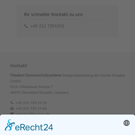
Ihr schneller Kontakt zu uns
+49 211 7391950
Kontakt
Flexalum Sonnenschutzsysteme
Zweigniederlassung der Hunter Douglas
GmbH
Erich-Ollenhauer-Strasse 7
40595 Düsseldorf (Garath), Germany
+49 211 739 19 50
+49 211 739 19 80
vertrieb@flexalum.de
www.flexalum.de
Produkte