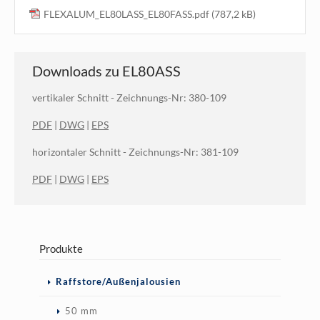
FLEXALUM_EL80LASS_EL80FASS.pdf
(787,2 kB)
Downloads zu EL80ASS
vertikaler Schnitt - Zeichnungs-Nr: 380-109
PDF
|
DWG
|
EPS
horizontaler Schnitt -
Zeichnungs-Nr: 381-109
PDF
|
DWG
|
EPS
Produkte
Navigation
Raffstore/Außenjalousien
überspringen
50 mm