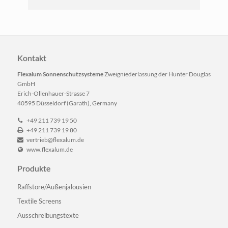
Kontakt
Flexalum Sonnenschutzsysteme
Zweigniederlassung der Hunter Douglas
GmbH
Erich-Ollenhauer-Strasse 7
40595 Düsseldorf (Garath), Germany
+49 211 739 19 50
+49 211 739 19 80
vertrieb@flexalum.de
www.flexalum.de
Produkte
Navigation
Raffstore/Außenjalousien
überspringen
Textile Screens
Ausschreibungstexte