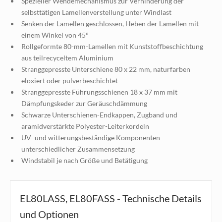
Spezieller Wendemechanismus zur Verhinderung der
selbsttätigen Lamellenverstellung unter Windlast
Senken der Lamellen geschlossen, Heben der Lamellen mit
einem Winkel von 45°
Rollgeformte 80-mm-Lamellen mit Kunststoffbeschichtung
aus teilrecyceltem Aluminium
Stranggepresste Unterschiene 80 x 22 mm, naturfarben
eloxiert oder pulverbeschichtet
Stranggepresste Führungsschienen 18 x 37 mm mit
Dämpfungskeder zur Geräuschdämmung
Schwarze Unterschienen-Endkappen, Zugband und
aramidverstärkte Polyester-Leiterkordeln
UV- und witterungsbeständige Komponenten
unterschiedlicher Zusammensetzung
Windstabil je nach Größe und Betätigung
EL80LASS, EL80FASS - Technische Details
und Optionen